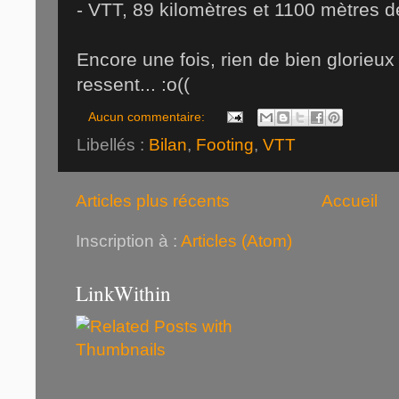
- VTT, 89 kilomètres et 1100 mètres d
Encore une fois, rien de bien glorieu
ressent... :o((
Aucun commentaire:
Libellés :
Bilan
,
Footing
,
VTT
Articles plus récents
Accueil
Inscription à :
Articles (Atom)
LinkWithin