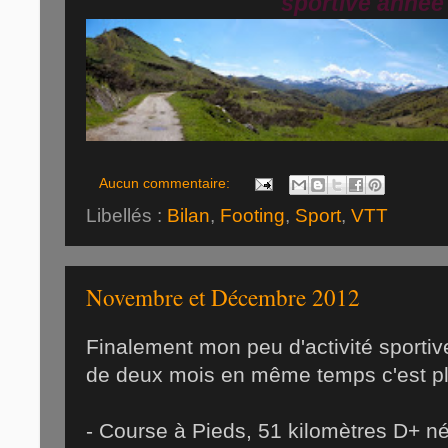
sportive année
Aucun commentaire:
Libellés :
Bilan
,
Footing
,
Sport
,
VTT
Novembre et Décembre 2012
Finalement mon peu d'activité sportive 
de deux mois en même temps c'est plus
- Course à Pieds, 51 kilomètres D+ né