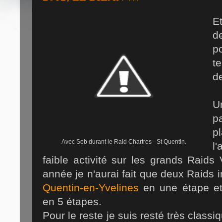
E
d
p
te
d
U
p
p
Avec Seb durant le Raid Chartres - St Quentin.
l
faible activité sur les grands Raids
année je n'aurai fait que deux Raids
Quentin-en-Yvelines
en une étape e
en 5 étapes.
Pour le reste je suis resté très class